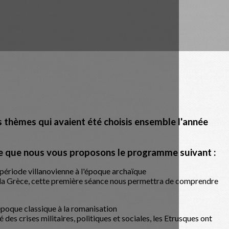
 thèmes qui avaient été choisis ensemble l'année
e que nous vous proposons le programme suivant :
a période villanovienne à l'époque archaïque
première séance nous permettra de comprendre
l'époque classique à la romanisation
, politiques et sociales, les Etrusques ont