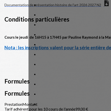
Documentation de présentation histoire de l'art 2026 2027 N2
Conditions particulières
Cours le jeudi de 16H15 à 17H45 par Pauline Raymond à la Ma
Nota : les inscriptions valent pour la série entière
Formules
Formules
Prestation
Montant
Tarif adhérent pour les 10 cours de l'année
99,00 €