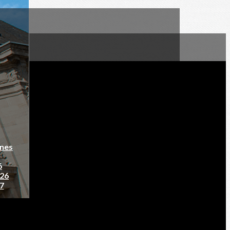
nnes
6
026
27