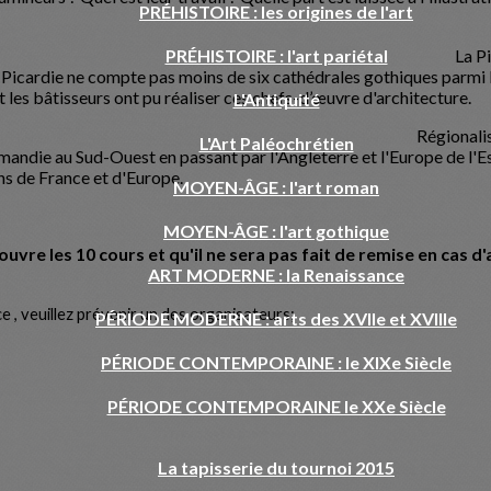
PRÉHISTOIRE : les origines de l'art
PRÉHISTOIRE : l'art pariétal
La
RALES GOTHIQUES 1
athédrales gothiques parmi les plus belles d'E
s bâtisseurs ont pu réaliser ces chefs-d’œuvre d'architecture.
L'Antiquité
Régi
L'Art Paléochrétien
r l'Angleterre et l'Europe de l'Est, cette secon
ons de France et d'Europe.
MOYEN-ÂGE : l'art roman
MOYEN-ÂGE : l'art gothique
 couvre les 10 cours et qu'il ne sera pas fait de remise en ca
ART MODERNE : la Renaissance
 , veuillez prévenir un des organisateurs;
PÉRIODE MODERNE : arts des XVIIe et XVIIIe
PÉRIODE CONTEMPORAINE : le XIXe Siècle
PÉRIODE CONTEMPORAINE le XXe Siècle
La tapisserie du tournoi 2015