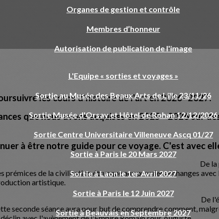
Organes de gestion et contrôle
Membres d’honneur
Autorisation de publication de l'image
L'Equipe « sorties et voyages »
Sortie au Musée des Beaux Arts de Lille 23/11/26
rsuivre les cours d'histoire de l'art en 2026- 2027.
Sortie Musée d'Orsay et Hôtel de Rohan 12/12/2026
sances que nous avons acquises en 2025 - 2026 sur des
Sortie Centre Universitaire Villeneuve Ascq 01/27
r à être notre guide pour ce voyage. C'est avec ell
Sortie à Paris le 20 Mars 2027
De l
 ETRUSQUE 1
e aux premiers échanges avec la Grèce, cette 
Sortie à Laon le 1er Avril 2027
roduction artistique.
Sortie à Paris le 12 Juin 2027
De 
 ETRUSQUE 2
mprendre comment, malgré des crises militaires
Sortie à Beauvais en Septembre 2027
 déclin avec l'avènement de l'Empire Romain sous Auguste.