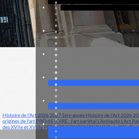
PÉRIODE CONTEMPORAINE le XXe Siècle
?>
Images de la page d'accueil
Cliquez pour éditer
Histoire de l'Art 2026 2027 1ère année
Histoire de l'Art 2026 
origines de l'art
PRÉHISTOIRE : l'art pariétal
L'Antiquité
L'Art Pa
des XVIIe et XVIIIe
PÉRIODE CONTEMPORAINE : le XIXe Sièc