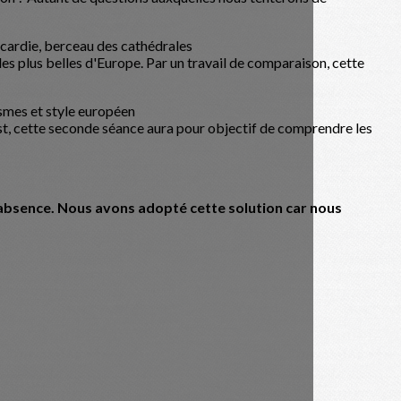
 Picardie, berceau des cathédrales
urope. Par un travail de comparaison, cette
onalismes et style européen
de séance aura pour objectif de comprendre les
s d'absence. Nous avons adopté cette solution car nous