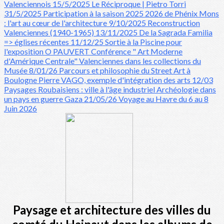
Valenciennois 15/5/2025
Le Réciproque | Pietro Torri
31/5/2025
Participation à la saison 2025 2026 de Phénix
Mons
: l'art au cœur de l'architecture 9/10/2025
Reconstruction
Valenciennes (1940-1965) 13/11/2025
De la Sagrada Familia
=> églises récentes 11/12/25
Sortie à la Piscine pour
l'exposition O PAUVERT
Conférence " Art Moderne
d'Amérique Centrale"
Valenciennes dans les collections du
Musée 8/01/26
Parcours et philosophie du Street Art à
Boulogne
Pierre VAGO, exemple d'intégration des arts 12/03
Paysages Roubaisiens : ville à l'âge industriel
Archéologie dans
un pays en guerre Gaza 21/05/26
Voyage au Havre du 6 au 8
Juin 2026
Paysage et architecture des villes du