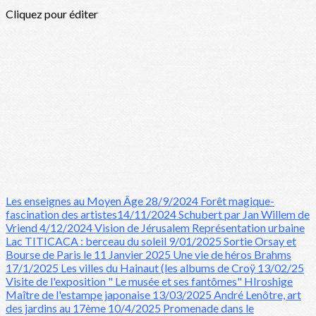
Cliquez pour éditer
Les enseignes au Moyen Âge 28/9/2024
Forêt magique-
fascination des artistes14/11/2024
Schubert par Jan Willem de
Vriend 4/12/2024
Vision de Jérusalem Représentation urbaine
Lac TITICACA : berceau du soleil 9/01/2025
Sortie Orsay et
Bourse de Paris le 11 Janvier 2025
Une vie de héros Brahms
17/1/2025
Les villes du Hainaut (les albums de Croÿ 13/02/25
Visite de l'exposition " Le musée et ses fantômes"
HIroshige
Maître de l'estampe japonaise 13/03/2025
André Lenôtre, art
des jardins au 17ème 10/4/2025
Promenade dans le