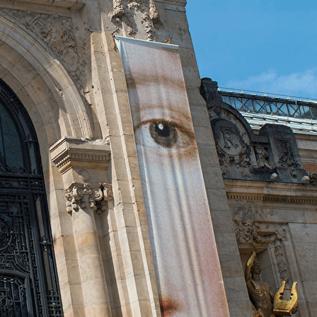
Exporter les lignes sélectionnées
Exporter toutes les colonnes
Exporter uniquement les colonnes affichées
Menu
<
>
Les enseignes au Moyen Âge 28/9/2024
Forêt magique-fascination des artistes14/11/2024
Schubert par Jan Willem de Vriend 4/12/2024
Vision de Jérusalem Représentation urbaine
Lac TITICACA : berceau du soleil 9/01/2025
Sortie Orsay et Bourse de Paris le 11 Janvier 2025
Une vie de héros Brahms 17/1/2025
Les villes du Hainaut (les albums de Croÿ 13/02/25
Visite de l'exposition " Le musée et ses fantômes"
HIroshige Maître de l'estampe japonaise 13/03/2025
André Lenôtre, art des jardins au 17ème 10/4/2025
Promenade dans le Valenciennois 15/5/2025
Le Réciproque | Pietro Torri 31/5/2025
Participation à la saison 2025 2026 de Phénix
Mons : l'art au cœur de l'architecture 9/10/2025