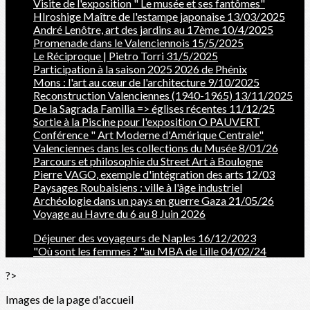
Visite de l'exposition " Le musée et ses fantômes"
HIroshige Maître de l'estampe japonaise 13/03/2025
André Lenôtre, art des jardins au 17ème 10/4/2025
Promenade dans le Valenciennois 15/5/2025
Le Réciproque | Pietro Torri 31/5/2025
Participation à la saison 2025 2026 de Phénix
Mons : l'art au cœur de l'architecture 9/10/2025
Reconstruction Valenciennes (1940-1965) 13/11/2025
De la Sagrada Familia => églises récentes 11/12/25
Sortie à la Piscine pour l'exposition O PAUVERT
Conférence " Art Moderne d'Amérique Centrale"
Valenciennes dans les collections du Musée 8/01/26
Parcours et philosophie du Street Art à Boulogne
Pierre VAGO, exemple d'intégration des arts 12/03
Paysages Roubaisiens : ville à l'âge industriel
Archéologie dans un pays en guerre Gaza 21/05/26
Voyage au Havre du 6 au 8 Juin 2026
Déjeuner des voyageurs de Naples 16/12/2023
"Où sont les femmes ? "au MBA de Lille 04/02/24
?>
Images de la page d'accueil