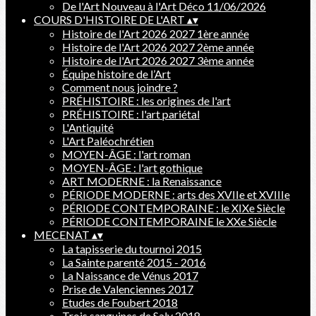
De l'Art Nouveau à l'Art Déco 11/06/2026
COURS D'HISTOIRE DE L'ART
▴
▾
Histoire de l'Art 2026 2027 1ère année
Histoire de l'Art 2026 2027 2ème année
Histoire de l'Art 2026 2027 3ème année
Équipe histoire de l’Art
Comment nous joindre ?
PRÉHISTOIRE : les origines de l'art
PRÉHISTOIRE : l'art pariétal
L'Antiquité
L'Art Paléochrétien
MOYEN-ÂGE : l'art roman
MOYEN-ÂGE : l'art gothique
ART MODERNE : la Renaissance
PÉRIODE MODERNE : arts des XVIIe et XVIIIe
PÉRIODE CONTEMPORAINE : le XIXe Siècle
PÉRIODE CONTEMPORAINE le XXe Siècle
MECENAT
▴
▾
La tapisserie du tournoi 2015
La Sainte parenté 2015 - 2016
La Naissance de Vénus 2017
Prise de Valenciennes 2017
Etudes de Foubert 2018
Trois sanguines de Saly 2018