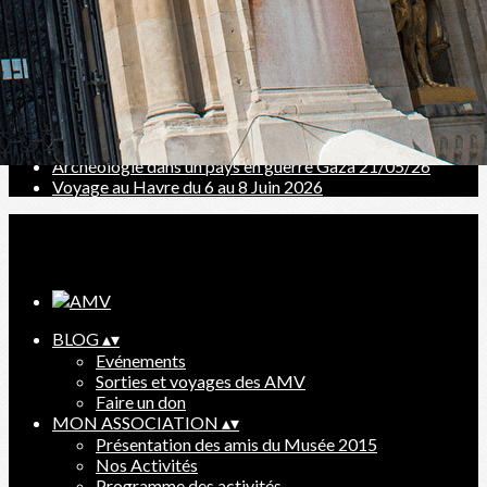
Reconstruction Valenciennes (1940-1965) 13/11/2025
De la Sagrada Familia => églises récentes 11/12/25
Sortie à la Piscine pour l'exposition O PAUVERT
Conférence " Art Moderne d'Amérique Centrale"
Valenciennes dans les collections du Musée 8/01/26
Parcours et philosophie du Street Art à Boulogne
Pierre VAGO, exemple d'intégration des arts 12/03
Paysages Roubaisiens : ville à l'âge industriel
Archéologie dans un pays en guerre Gaza 21/05/26
Voyage au Havre du 6 au 8 Juin 2026
Ajoutez un logo, un bouton, des réseaux sociaux
Cliquez pour éditer
BLOG
▴
▾
Evénements
Sorties et voyages des AMV
Faire un don
MON ASSOCIATION
▴
▾
Présentation des amis du Musée 2015
Nos Activités
Programme des activités