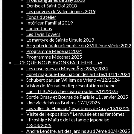
Denise et Saint Eloi 2018
Les pauvres de Valenciennes 2019
Fonds d'atelier
Intérieur Familial 2019
Lucien Jonas
Les Twin Towers
Le martyre de Sainte Ursule 2019
Argenterie Valenciennoise du XVIII ème siècle 2022
Programme Mécénat 2024
Programme Mécénat 2025
......CE QUE NOUS AVONS FAIT HIER.....
▴
▾
Les enseignes au Moyen Âge 28/9/2024
Forêt magique-fascination des artistes14/11/2024
Schubert par Jan Willem de Vriend 4/12/2024
Vision de Jérusalem Représentation urbaine
Lac TITICACA : berceau du soleil 9/01/2025
Sortie Orsay et Bourse de Paris le 11 Janvier 2025
Une vie de héros Brahms 17/1/2025
Les villes du Hainaut (les albums de Croÿ 13/02/25
Visite de l'exposition " Le musée et ses fantômes"
HIroshige Maître de l'estampe japonaise
13/03/2025
André Lenôtre, art des jardins au 17ème 10/4/2025