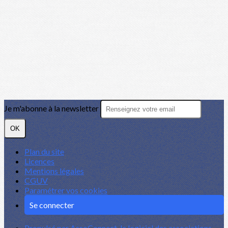
Je m'abonne à la newsletter
OK
Plan du site
Licences
Mentions légales
CGUV
Paramétrer vos cookies
Se connecter
Propulsé par AssoConnect, le logiciel des associations