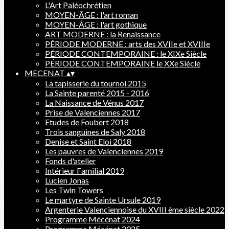
L'Art Paléochrétien
MOYEN-ÂGE : l'art roman
MOYEN-ÂGE : l'art gothique
ART MODERNE : la Renaissance
PÉRIODE MODERNE : arts des XVIIe et XVIIIe
PÉRIODE CONTEMPORAINE : le XIXe Siècle
PÉRIODE CONTEMPORAINE le XXe Siècle
MECENAT
▴
▾
La tapisserie du tournoi 2015
La Sainte parenté 2015 - 2016
La Naissance de Vénus 2017
Prise de Valenciennes 2017
Etudes de Foubert 2018
Trois sanguines de Saly 2018
Denise et Saint Eloi 2018
Les pauvres de Valenciennes 2019
Fonds d'atelier
Intérieur Familial 2019
Lucien Jonas
Les Twin Towers
Le martyre de Sainte Ursule 2019
Argenterie Valenciennoise du XVIII ème siècle 2022
Programme Mécénat 2024
Programme Mécénat 2025