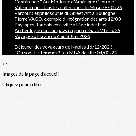
Conférence " Art Moderne d'Amérique Centrale"
Valenciennes dans les collections du Musée 8/01/26
Parcours et philosophie du Street Art à Boulogne
Pierre VAGO, exemple d'intégration des arts 12/03
Paysages Roubaisiens : ville à l'âge industriel
Archéologie dans un pays en guerre Gaza 21/05/26
Voyage au Havre du 6 au 8 Juin 2026
Déjeuner des voyageurs de Naples 16/12/2023
"Où sont les femmes ? "au MBA de Lille 04/02/24
?>
Images de la page d'accueil
Cliquez pour éditer