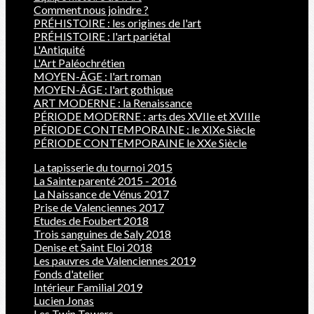
Comment nous joindre ?
PRÉHISTOIRE : les origines de l'art
PRÉHISTOIRE : l'art pariétal
L'Antiquité
L'Art Paléochrétien
MOYEN-ÂGE : l'art roman
MOYEN-ÂGE : l'art gothique
ART MODERNE : la Renaissance
PÉRIODE MODERNE : arts des XVIIe et XVIIIe
PÉRIODE CONTEMPORAINE : le XIXe Siècle
PÉRIODE CONTEMPORAINE le XXe Siècle
La tapisserie du tournoi 2015
La Sainte parenté 2015 - 2016
La Naissance de Vénus 2017
Prise de Valenciennes 2017
Etudes de Foubert 2018
Trois sanguines de Saly 2018
Denise et Saint Eloi 2018
Les pauvres de Valenciennes 2019
Fonds d'atelier
Intérieur Familial 2019
Lucien Jonas
Les Twin Towers