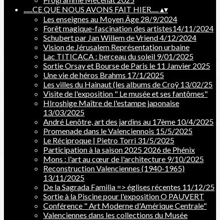
......CE QUE NOUS AVONS FAIT HIER.....
▴
▾
Les enseignes au Moyen Âge 28/9/2024
Forêt magique-fascination des artistes14/11/2024
Schubert par Jan Willem de Vriend 4/12/2024
Vision de Jérusalem Représentation urbaine
Lac TITICACA : berceau du soleil 9/01/2025
Sortie Orsay et Bourse de Paris le 11 Janvier 2025
Une vie de héros Brahms 17/1/2025
Les villes du Hainaut (les albums de Croÿ 13/02/25
Visite de l'exposition " Le musée et ses fantômes"
HIroshige Maître de l'estampe japonaise
13/03/2025
André Lenôtre, art des jardins au 17ème 10/4/2025
Promenade dans le Valenciennois 15/5/2025
Le Réciproque | Pietro Torri 31/5/2025
Participation à la saison 2025 2026 de Phénix
Mons : l'art au cœur de l'architecture 9/10/2025
Reconstruction Valenciennes (1940-1965)
13/11/2025
De la Sagrada Familia => églises récentes 11/12/25
Sortie à la Piscine pour l'exposition O PAUVERT
Conférence " Art Moderne d'Amérique Centrale"
Valenciennes dans les collections du Musée