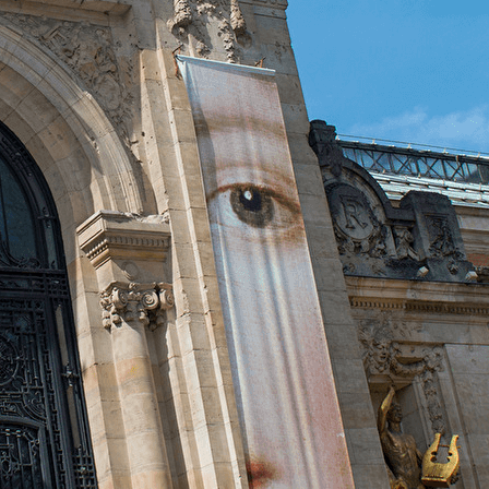
Exporter les lignes sélectionnées
Exporter toutes les colonnes
Exporter uniquement les colonnes affichées
Menu
<
>
Histoire de l'Art 2026 2027 1ère année
Histoire de l'Art 2026 2027 2ème année
Histoire de l'Art 2026 2027 3ème année
Équipe histoire de l’Art
Comment nous joindre ?
PRÉHISTOIRE : les origines de l'art
PRÉHISTOIRE : l'art pariétal
L'Antiquité
L'Art Paléochrétien
MOYEN-ÂGE : l'art roman
MOYEN-ÂGE : l'art gothique
ART MODERNE : la Renaissance
PÉRIODE MODERNE : arts des XVIIe et XVIIIe
PÉRIODE CONTEMPORAINE : le XIXe Siècle
PÉRIODE CONTEMPORAINE le XXe Siècle