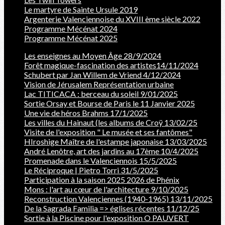
Le martyre de Sainte Ursule 2019
Argenterie Valenciennoise du XVIII ème siècle 2022
Programme Mécénat 2024
Programme Mécénat 2025
Les enseignes au Moyen Âge 28/9/2024
Forêt magique-fascination des artistes14/11/2024
Schubert par Jan Willem de Vriend 4/12/2024
Vision de Jérusalem Représentation urbaine
Lac TITICACA : berceau du soleil 9/01/2025
Sortie Orsay et Bourse de Paris le 11 Janvier 2025
Une vie de héros Brahms 17/1/2025
Les villes du Hainaut (les albums de Croÿ 13/02/25
Visite de l'exposition " Le musée et ses fantômes"
HIroshige Maître de l'estampe japonaise 13/03/2025
André Lenôtre, art des jardins au 17ème 10/4/2025
Promenade dans le Valenciennois 15/5/2025
Le Réciproque | Pietro Torri 31/5/2025
Participation à la saison 2025 2026 de Phénix
Mons : l'art au cœur de l'architecture 9/10/2025
Reconstruction Valenciennes (1940-1965) 13/11/2025
De la Sagrada Familia => églises récentes 11/12/25
Sortie à la Piscine pour l'exposition O PAUVERT