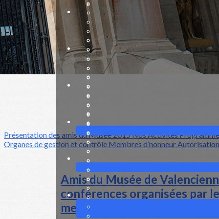
Cliquez pour éditer
Présentation des amis du Musée 2015
Nos Activités
Programme 
Organes de gestion et contrôle
Membres d’honneur
Autorisation
Amis du Musée de Valenciennes -
conférences organisées par le
membres.