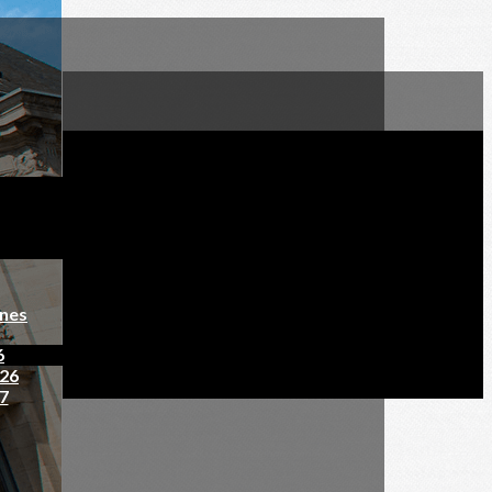
nnes
6
026
27