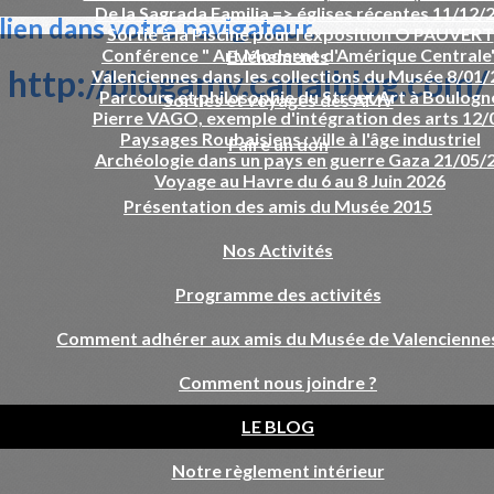
De la Sagrada Familia => églises récentes 11/12/
 lien dans votre navigateur.
Sortie à la Piscine pour l'exposition O PAUVERT
Conférence " Art Moderne d'Amérique Centrale
Evénements
http://blogamv.canalblog.com/
Valenciennes dans les collections du Musée 8/01/
Parcours et philosophie du Street Art à Boulogn
Sorties et voyages des AMV
Pierre VAGO, exemple d'intégration des arts 12/
Paysages Roubaisiens : ville à l'âge industriel
Faire un don
Archéologie dans un pays en guerre Gaza 21/05/
Voyage au Havre du 6 au 8 Juin 2026
Présentation des amis du Musée 2015
Nos Activités
Programme des activités
Comment adhérer aux amis du Musée de Valencienne
Comment nous joindre ?
LE BLOG
Notre règlement intérieur