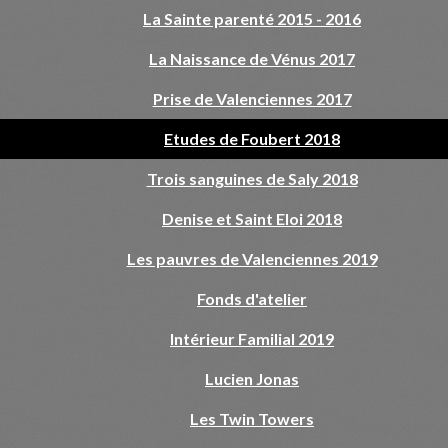
La Sainte parenté 2015 - 2016
La Naissance de Vénus 2017
Prise de Valenciennes 2017
Etudes de Foubert 2018
Trois sanguines de Saly 2018
Denise et Saint Eloi 2018
Les pauvres de Valenciennes 2019
Fonds d'atelier
Intérieur Familial 2019
Lucien Jonas
Les Twin Towers