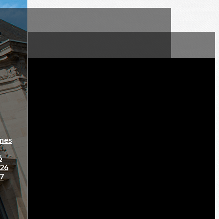
nnes
6
026
27