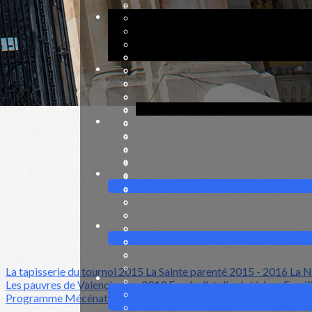
Programme Mécénat 2024
Programme Mécénat 2025
?>
Images de la page d'accueil
Cliquez pour éditer
La tapisserie du tournoi 2015
La Sainte parenté 2015 - 2016
La N
Les pauvres de Valenciennes 2019
Fonds d'atelier
Intérieur Fami
Programme Mécénat 2024
Programme Mécénat 2025