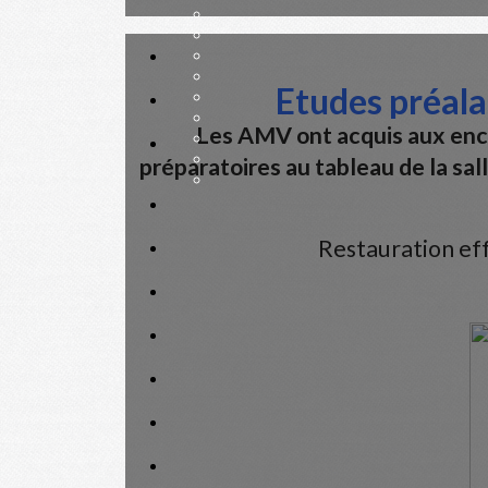
Conseil design : une belle page est une page simpl
Etudes préala
Les AMV ont acquis aux enc
Conseil design : une belle page est une page simpl
préparatoires au tableau de la sal
Restauration ef