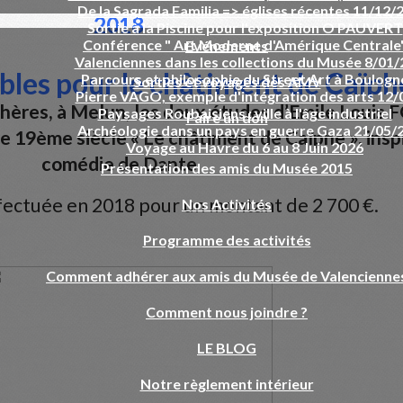
De la Sagrada Familia => églises récentes 11/12/
2018
Sortie à la Piscine pour l'exposition O PAUVERT
Conférence " Art Moderne d'Amérique Centrale
Evénements
Valenciennes dans les collections du Musée 8/01/
e. Evitez d'ajouter trop de couleur et de jouer avec les tailles de p
bles pour le châtiment de Caïph
Parcours et philosophie du Street Art à Boulogn
Sorties et voyages des AMV
Pierre VAGO, exemple d'intégration des arts 12/
hères, à Melun, les deux études d’Emile Louis
Paysages Roubaisiens : ville à l'âge industriel
Faire un don
e. Evitez d'ajouter trop de couleur et de jouer avec les tailles de p
Archéologie dans un pays en guerre Gaza 21/05/
le 19
ème
siècle « Le châtiment de Caïphe », inspi
Voyage au Havre du 6 au 8 Juin 2026
comédie de Dante
Présentation des amis du Musée 2015
fectuée en 2018 pour un montant de 2 700 €.
Nos Activités
Programme des activités
Comment adhérer aux amis du Musée de Valencienne
Comment nous joindre ?
LE BLOG
Notre règlement intérieur