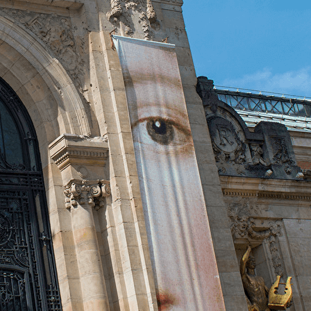
Exporter les lignes sélectionnées
Exporter toutes les colonnes
Exporter uniquement les colonnes affichées
Menu
<
>
Les enseignes au Moyen Âge 28/9/2024
Forêt magique-fascination des artistes14/11/2024
Schubert par Jan Willem de Vriend 4/12/2024
Vision de Jérusalem Représentation urbaine
Lac TITICACA : berceau du soleil 9/01/2025
Sortie Orsay et Bourse de Paris le 11 Janvier 2025
Une vie de héros Brahms 17/1/2025
Les villes du Hainaut (les albums de Croÿ 13/02/25
Visite de l'exposition " Le musée et ses fantômes"
HIroshige Maître de l'estampe japonaise 13/03/2025
André Lenôtre, art des jardins au 17ème 10/4/2025
Promenade dans le Valenciennois 15/5/2025
Le Réciproque | Pietro Torri 31/5/2025
Participation à la saison 2025 2026 de Phénix
Mons : l'art au cœur de l'architecture 9/10/2025