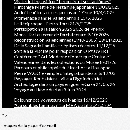
Visite de l'exposition " Le musée et ses fantômes"
HIroshige Maître de l'estampe japonaise 13/03/2025
André Lenôtre, art des jardins au 17ème 10/4/2025
Promenade dans le Valenciennois 15/5/2025
Le Réciproque | Pietro Torri 31/5/2025
Participation à la saison 2025 2026 de Phénix
Mons : l'art au cœur de l'architecture 9/10/2025
Reconstruction Valenciennes (1940-1965) 13/11/2025
De la Sagrada Familia => églises récentes 11/12/25
Sortie à la Piscine pour l'exposition O PAUVERT
Conférence " Art Moderne d'Amérique Centrale"
Valenciennes dans les collections du Musée 8/01/26
Parcours et philosophie du Street Art à Boulogne
Pierre VAGO, exemple d'intégration des arts 12/03
Paysages Roubaisiens : ville à l'âge industriel
Archéologie dans un pays en guerre Gaza 21/05/26
Voyage au Havre du 6 au 8 Juin 2026
Déjeuner des voyageurs de Naples 16/12/2023
"Où sont les femmes ? "au MBA de Lille 04/02/24
?>
Images de la page d'accueil