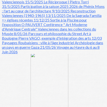
Valenciennois 15/5/2025
Le Réciproque | Pietro Torri
31/5/2025
Participation à la saison 2025 2026 de Phénix
Mons
: l'art au cœur de l'architecture 9/10/2025
Reconstruction
Valenciennes (1940-1965) 13/11/2025
De la Sagrada Familia
=> églises récentes 11/12/25
Sortie à la Piscine pour
l'exposition O PAUVERT
Conférence " Art Moderne
d'Amérique Centrale"
Valenciennes dans les collections du
Musée 8/01/26
Parcours et philosophie du Street Art à
Boulogne
Pierre VAGO, exemple d'intégration des arts 12/03
Paysages Roubaisiens : ville à l'âge industriel
Archéologie dans
un pays en guerre Gaza 21/05/26
Voyage au Havre du 6 au 8
Juin 2026