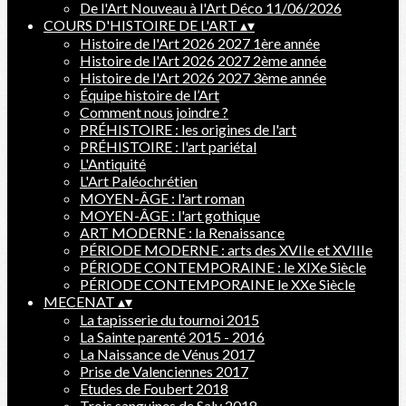
De l'Art Nouveau à l'Art Déco 11/06/2026
COURS D'HISTOIRE DE L'ART
▴
▾
Histoire de l'Art 2026 2027 1ère année
Histoire de l'Art 2026 2027 2ème année
Histoire de l'Art 2026 2027 3ème année
Équipe histoire de l’Art
Comment nous joindre ?
PRÉHISTOIRE : les origines de l'art
PRÉHISTOIRE : l'art pariétal
L'Antiquité
L'Art Paléochrétien
MOYEN-ÂGE : l'art roman
MOYEN-ÂGE : l'art gothique
ART MODERNE : la Renaissance
PÉRIODE MODERNE : arts des XVIIe et XVIIIe
PÉRIODE CONTEMPORAINE : le XIXe Siècle
PÉRIODE CONTEMPORAINE le XXe Siècle
MECENAT
▴
▾
La tapisserie du tournoi 2015
La Sainte parenté 2015 - 2016
La Naissance de Vénus 2017
Prise de Valenciennes 2017
Etudes de Foubert 2018
Trois sanguines de Saly 2018