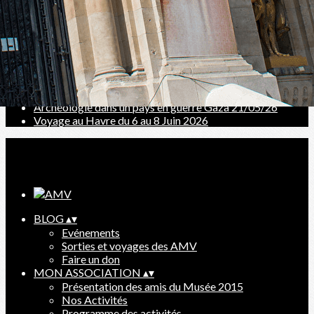
Reconstruction Valenciennes (1940-1965) 13/11/2025
De la Sagrada Familia => églises récentes 11/12/25
Sortie à la Piscine pour l'exposition O PAUVERT
Conférence " Art Moderne d'Amérique Centrale"
Valenciennes dans les collections du Musée 8/01/26
Parcours et philosophie du Street Art à Boulogne
Pierre VAGO, exemple d'intégration des arts 12/03
Paysages Roubaisiens : ville à l'âge industriel
Archéologie dans un pays en guerre Gaza 21/05/26
Voyage au Havre du 6 au 8 Juin 2026
Ajoutez un logo, un bouton, des réseaux sociaux
Cliquez pour éditer
BLOG
▴
▾
Evénements
Sorties et voyages des AMV
Faire un don
MON ASSOCIATION
▴
▾
Présentation des amis du Musée 2015
Nos Activités
Programme des activités