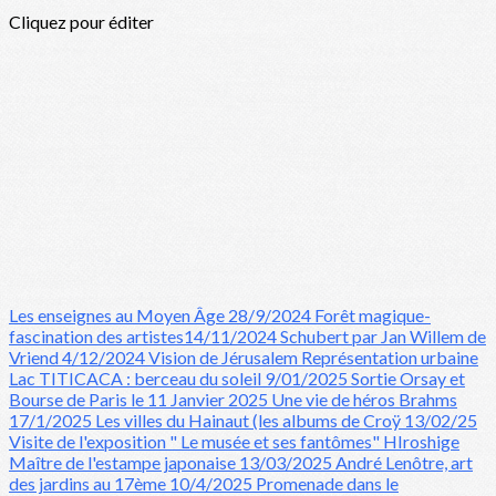
Cliquez pour éditer
Les enseignes au Moyen Âge 28/9/2024
Forêt magique-
fascination des artistes14/11/2024
Schubert par Jan Willem de
Vriend 4/12/2024
Vision de Jérusalem Représentation urbaine
Lac TITICACA : berceau du soleil 9/01/2025
Sortie Orsay et
Bourse de Paris le 11 Janvier 2025
Une vie de héros Brahms
17/1/2025
Les villes du Hainaut (les albums de Croÿ 13/02/25
Visite de l'exposition " Le musée et ses fantômes"
HIroshige
Maître de l'estampe japonaise 13/03/2025
André Lenôtre, art
des jardins au 17ème 10/4/2025
Promenade dans le