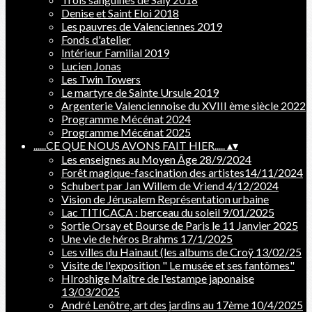
Denise et Saint Eloi 2018
Les pauvres de Valenciennes 2019
Fonds d'atelier
Intérieur Familial 2019
Lucien Jonas
Les Twin Towers
Le martyre de Sainte Ursule 2019
Argenterie Valenciennoise du XVIII ème siècle 2022
Programme Mécénat 2024
Programme Mécénat 2025
......CE QUE NOUS AVONS FAIT HIER.....
▴
▾
Les enseignes au Moyen Âge 28/9/2024
Forêt magique-fascination des artistes14/11/2024
Schubert par Jan Willem de Vriend 4/12/2024
Vision de Jérusalem Représentation urbaine
Lac TITICACA : berceau du soleil 9/01/2025
Sortie Orsay et Bourse de Paris le 11 Janvier 2025
Une vie de héros Brahms 17/1/2025
Les villes du Hainaut (les albums de Croÿ 13/02/25
Visite de l'exposition " Le musée et ses fantômes"
HIroshige Maître de l'estampe japonaise
13/03/2025
André Lenôtre, art des jardins au 17ème 10/4/2025