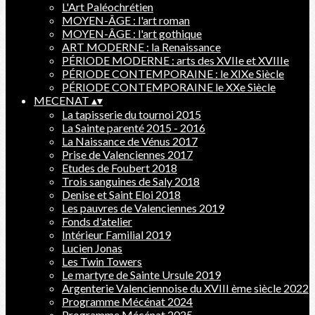
L'Art Paléochrétien
MOYEN-ÂGE : l'art roman
MOYEN-ÂGE : l'art gothique
ART MODERNE : la Renaissance
PÉRIODE MODERNE : arts des XVIIe et XVIIIe
PÉRIODE CONTEMPORAINE : le XIXe Siècle
PÉRIODE CONTEMPORAINE le XXe Siècle
MECENAT
▴
▾
La tapisserie du tournoi 2015
La Sainte parenté 2015 - 2016
La Naissance de Vénus 2017
Prise de Valenciennes 2017
Etudes de Foubert 2018
Trois sanguines de Saly 2018
Denise et Saint Eloi 2018
Les pauvres de Valenciennes 2019
Fonds d'atelier
Intérieur Familial 2019
Lucien Jonas
Les Twin Towers
Le martyre de Sainte Ursule 2019
Argenterie Valenciennoise du XVIII ème siècle 2022
Programme Mécénat 2024
Programme Mécénat 2025