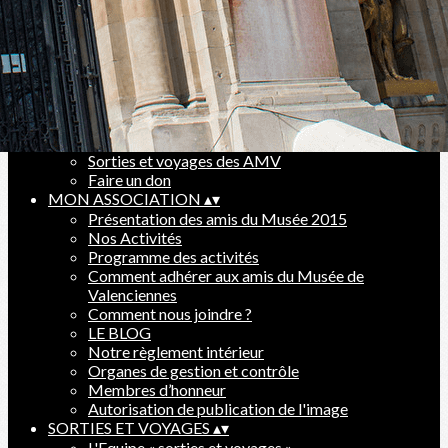
Ajoutez un logo, un bouton, des réseaux sociaux
Cliquez pour éditer
BLOG
▴
▾
Evénements
Sorties et voyages des AMV
Faire un don
MON ASSOCIATION
▴
▾
Présentation des amis du Musée 2015
Nos Activités
Programme des activités
Comment adhérer aux amis du Musée de
Valenciennes
Comment nous joindre ?
LE BLOG
Notre règlement intérieur
Organes de gestion et contrôle
Membres d’honneur
Autorisation de publication de l'image
SORTIES ET VOYAGES
▴
▾
L'Equipe « sorties et voyages »