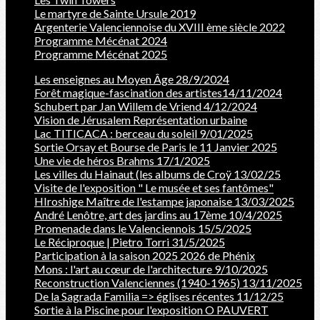
Le martyre de Sainte Ursule 2019
Argenterie Valenciennoise du XVIII ème siècle 2022
Programme Mécénat 2024
Programme Mécénat 2025
Les enseignes au Moyen Âge 28/9/2024
Forêt magique-fascination des artistes14/11/2024
Schubert par Jan Willem de Vriend 4/12/2024
Vision de Jérusalem Représentation urbaine
Lac TITICACA : berceau du soleil 9/01/2025
Sortie Orsay et Bourse de Paris le 11 Janvier 2025
Une vie de héros Brahms 17/1/2025
Les villes du Hainaut (les albums de Croÿ 13/02/25
Visite de l'exposition " Le musée et ses fantômes"
HIroshige Maître de l'estampe japonaise 13/03/2025
André Lenôtre, art des jardins au 17ème 10/4/2025
Promenade dans le Valenciennois 15/5/2025
Le Réciproque | Pietro Torri 31/5/2025
Participation à la saison 2025 2026 de Phénix
Mons : l'art au cœur de l'architecture 9/10/2025
Reconstruction Valenciennes (1940-1965) 13/11/2025
De la Sagrada Familia => églises récentes 11/12/25
Sortie à la Piscine pour l'exposition O PAUVERT