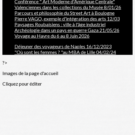
Conférence " Art Moderne d'Amérique Centrale"
Valenciennes dans les collections du Musée 8/01/26
Parcours et philosophie du Street Art à Boulogne
Pierre VAGO, exemple d'intégration des arts 12/03
Paysages Roubaisiens : ville à l'âge industriel
Archéologie dans un pays en guerre Gaza 21/05/26
Voyage au Havre du 6 au 8 Juin 2026
Déjeuner des voyageurs de Naples 16/12/2023
"Où sont les femmes ? "au MBA de Lille 04/02/24
?>
Images de la page d'accueil
Cliquez pour éditer