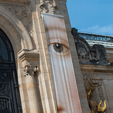
Exporter les lignes sélectionnées
Exporter toutes les colonnes
Exporter uniquement les colonnes affichées
Menu
<
>
Histoire de l'Art 2026 2027 1ère année
Histoire de l'Art 2026 2027 2ème année
Histoire de l'Art 2026 2027 3ème année
Équipe histoire de l’Art
Comment nous joindre ?
PRÉHISTOIRE : les origines de l'art
PRÉHISTOIRE : l'art pariétal
L'Antiquité
L'Art Paléochrétien
MOYEN-ÂGE : l'art roman
MOYEN-ÂGE : l'art gothique
ART MODERNE : la Renaissance
PÉRIODE MODERNE : arts des XVIIe et XVIIIe
PÉRIODE CONTEMPORAINE : le XIXe Siècle
PÉRIODE CONTEMPORAINE le XXe Siècle