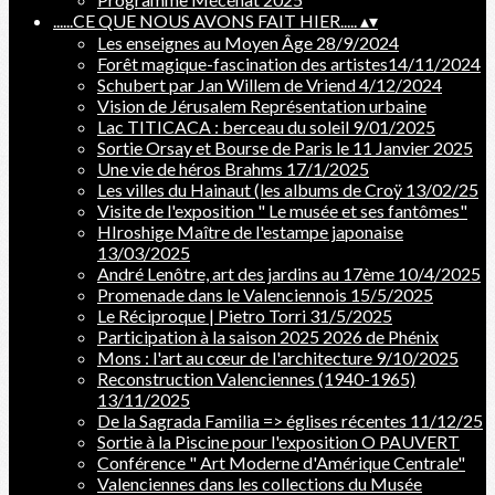
......CE QUE NOUS AVONS FAIT HIER.....
▴
▾
Les enseignes au Moyen Âge 28/9/2024
Forêt magique-fascination des artistes14/11/2024
Schubert par Jan Willem de Vriend 4/12/2024
Vision de Jérusalem Représentation urbaine
Lac TITICACA : berceau du soleil 9/01/2025
Sortie Orsay et Bourse de Paris le 11 Janvier 2025
Une vie de héros Brahms 17/1/2025
Les villes du Hainaut (les albums de Croÿ 13/02/25
Visite de l'exposition " Le musée et ses fantômes"
HIroshige Maître de l'estampe japonaise
13/03/2025
André Lenôtre, art des jardins au 17ème 10/4/2025
Promenade dans le Valenciennois 15/5/2025
Le Réciproque | Pietro Torri 31/5/2025
Participation à la saison 2025 2026 de Phénix
Mons : l'art au cœur de l'architecture 9/10/2025
Reconstruction Valenciennes (1940-1965)
13/11/2025
De la Sagrada Familia => églises récentes 11/12/25
Sortie à la Piscine pour l'exposition O PAUVERT
Conférence " Art Moderne d'Amérique Centrale"
Valenciennes dans les collections du Musée