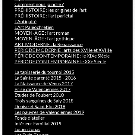
Comment nous joindre ?
PRÉHISTOIRE : les origines de l'art
PRÉHISTOIRE : l'art pariétal
L'Antiquité
L'Art Paléochrétien
MOYEN-ÂGE : l'art roman
MOYEN-ÂGE : l'art gothique
ART MODERNE : la Renaissance
PÉRIODE MODERNE : arts des XVIIe et XVIIIe
PÉRIODE CONTEMPORAINE : le XIXe Siècle
PÉRIODE CONTEMPORAINE le XXe Siècle
La tapisserie du tournoi 2015
La Sainte parenté 2015 - 2016
La Naissance de Vénus 2017
Prise de Valenciennes 2017
Etudes de Foubert 2018
Trois sanguines de Saly 2018
Denise et Saint Eloi 2018
Les pauvres de Valenciennes 2019
Fonds d'atelier
Intérieur Familial 2019
Lucien Jonas
Les Twin Towers